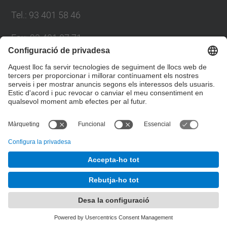
Tel.
:
93 401 58 46
Fax
:
93 401 07 71
E-mail
:
catedra.direccionuniversitaria@(upc.edu)
Directori UPC
Formulari de contacte
© UPC
Càtedra UNESCO de Direcció Universitària. CUDU.
Desenvolupat amb
Mapa del lloc
Accessibilitat