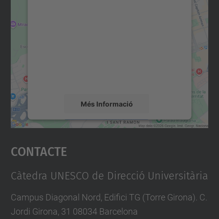
consentiment per carregar el
servei Google Maps!
Utilitzem un servei de tercers per incrustar
contingut del mapa que pugui recollir dades
sobre la vostra activitat. Reviseu-ne els
detalls i accepteu el servei per veure el
mapa.
Més Informació
Accepta
Contacte
powered by
Usercentrics Consent
Management Platform
Càtedra UNESCO de Direcció Universitària
Campus Diagonal Nord, Edifici TG (Torre Girona). C.
Jordi Girona, 31 08034 Barcelona