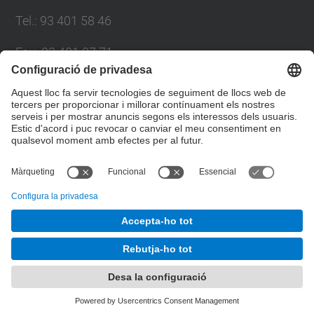
Tel.
:
93 401 58 46
Fax
:
93 401 07 71
E-mail
:
catedra.direccionuniversitaria@(upc.edu)
Directori UPC
Formulari de contacte
© UPC
Càtedra UNESCO de Direcció Universitària. CUDU.
Desenvolupat amb
Mapa del lloc
Accessibilitat