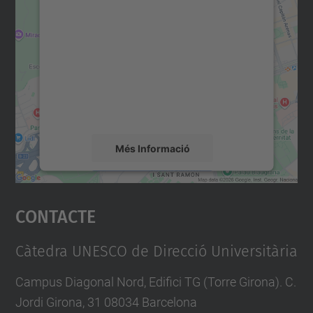
consentiment per carregar el
servei Google Maps!
Utilitzem un servei de tercers per incrustar
contingut del mapa que pugui recollir dades
sobre la vostra activitat. Reviseu-ne els
detalls i accepteu el servei per veure el
mapa.
Més Informació
Accepta
Contacte
powered by
Usercentrics Consent
Management Platform
Càtedra UNESCO de Direcció Universitària
Campus Diagonal Nord, Edifici TG (Torre Girona). C.
Jordi Girona, 31 08034 Barcelona