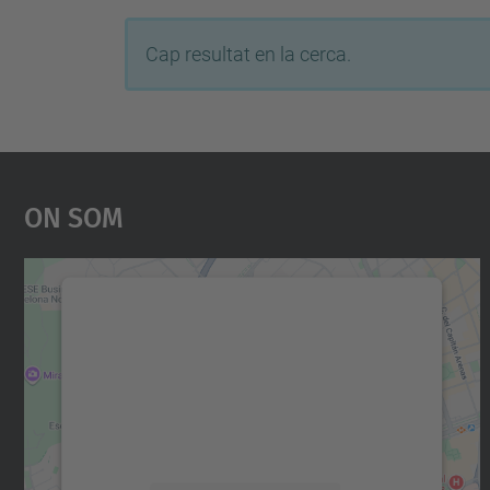
Cap resultat en la cerca.
On Som
Necessitem el vostre consentiment
per carregar el servei Google Maps!
Utilitzem un servei de tercers per incrustar
contingut del mapa que pugui recollir dades
sobre la vostra activitat. Reviseu-ne els
detalls i accepteu el servei per veure el mapa.